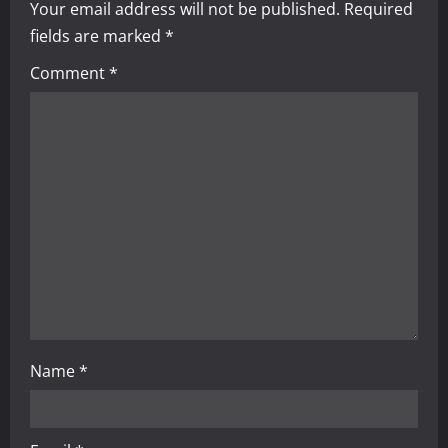
i
Your email address will not be published.
Required
fields are marked
*
g
Comment
*
a
t
i
o
n
Name
*