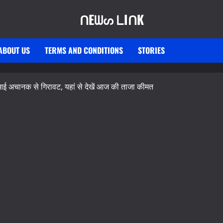
ᑎEᗯᔕ ᒪIᑎK
ABOUT US
TERMS AND CONDITIONS
STORIES
 अचानक से गिरावट, यहां से देखें आज की ताजा कीमत