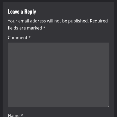
v
Leave a Reply
i
Your email address will not be published.
Required
fields are marked
*
g
Comment
*
a
t
i
o
n
Name
*