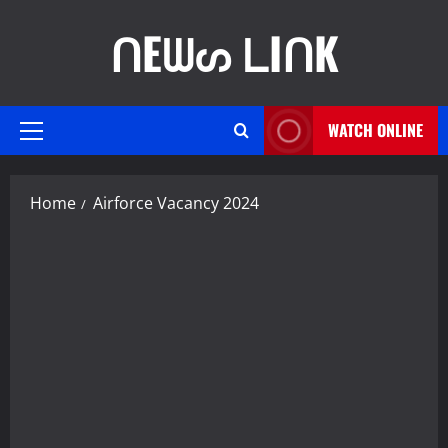
Skip
ᑎEᗯᔕ ᒪIᑎK
to
content
WATCH ONLINE
Primary
Menu
Home
Airforce Vacancy 2024