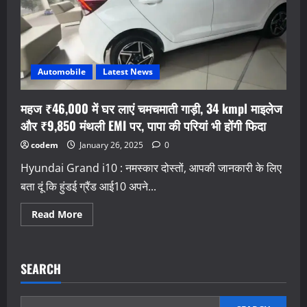
Automobile
Latest News
महज ₹46,000 में घर लाएं चमचमाती गाड़ी, 34 kmpl माइलेज
और ₹9,850 मंथली EMI पर, पापा की परियां भी होंगी फिदा
codem
January 26, 2025
0
Hyundai Grand i10 : नमस्कार दोस्तों, आपकी जानकारी के लिए
बता दूं कि हुंडई ग्रैंड आई10 अपने...
Read
Read More
more
about
महज
₹46,000
में
SEARCH
घर
लाएं
चमचमाती
गाड़ी,