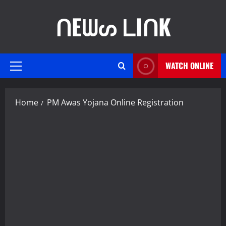
Skip
ᑎEᗯᔕ ᒪIᑎK
to
content
WATCH ONLINE
Primary
Menu
Home
PM Awas Yojana Online Registration